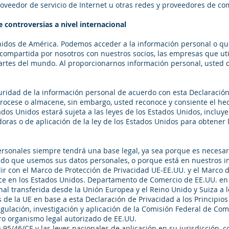
oveedor de servicio de Internet u otras redes y proveedores de co
e controversias a nivel internacional
nidos de América. Podemos acceder a la información personal o que
compartida por nosotros con nuestros socios, las empresas que util
partes del mundo. Al proporcionarnos información personal, usted 
uridad de la información personal de acuerdo con esta Declaración
cese o almacene, sin embargo, usted reconoce y consiente el hec
os Unidos estará sujeta a las leyes de los Estados Unidos, incluye
doras o de aplicación de la ley de los Estados Unidos para obtener
rsonales siempre tendrá una base legal, ya sea porque es necesa
ido que usemos sus datos personales, o porque está en nuestros in
ir con el Marco de Protección de Privacidad UE-EE.UU. y el Marco d
ce en los Estados Unidos. Departamento de Comercio de EE.UU. en r
al transferida desde la Unión Europea y el Reino Unido y Suiza a l
 de la UE en base a esta Declaración de Privacidad a los Principios
 regulación, investigación y aplicación de la Comisión Federal de C
ro organismo legal autorizado de EE.UU.
a 95/46/CE y las leyes nacionales de aplicación en su jurisdicción,