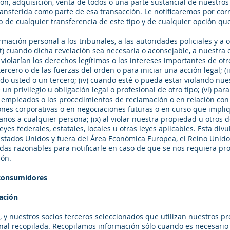
ón, adquisición, venta de todos o una parte sustancial de nuestros 
ransferida como parte de esa transacción. Le notificaremos por cor
b de cualquier transferencia de este tipo y de cualquier opción q
mación personal a los tribunales, a las autoridades policiales y a 
) cuando dicha revelación sea necesaria o aconsejable, a nuestra en
violarían los derechos legítimos o los intereses importantes de otr
ercero o de las fuerzas del orden o para iniciar una acción legal; (i
do usted o un tercero; (iv) cuando esté o pueda estar violando nue
 un privilegio u obligación legal o profesional de otro tipo; (vi) para
 empleados o los procedimientos de reclamación o en relación con l
iones corporativas o en negociaciones futuras o en curso que implique
años a cualquier persona; (ix) al violar nuestra propiedad u otros d
 leyes federales, estatales, locales u otras leyes aplicables. Esta div
Estados Unidos y fuera del Área Económica Europea, el Reino Unido 
das razonables para notificarle en caso de que se nos requiera pr
ión.
 consumidores
mación
s, y nuestros socios terceros seleccionados que utilizan nuestros pr
nal recopilada. Recopilamos información sólo cuando es necesario 