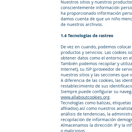
Nuestros sitios y nuestros producto
conscientemente información person
ha proporcionado información person
damos cuenta de que un niño menor
de nuestros archivos.
1.4 Tecnologías de rastreo
De vez en cuando, podemos colocar l
productos y servicios. Las cookies 
obtener datos como el entorno en el
También podemos recopilar y utilizar
Internet), su ISP (proveedor de servi
nuestros sitios y las secciones que v
A diferencia de las cookies, las ide
restablecimiento de sus identificaci
Siempre puede configurar su navegad
www.allaboutcookies.org
.
Tecnologías como balizas, etiquetas
afiliados) así como nuestros analist
análisis de tendencias, la administra
recopilación de información demogr
Almacenamos la dirección IP y la inf
o maliciosos.