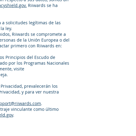
cyshield.gov.
Riiwards se ha
a solicitudes legítimas de las
a ley.
Unidos, Riiwards se compromete a
personas de la Unión Europea o del
actar primero con Riiwards en:
os Principios del Escudo de
rado por los Programas Nacionales
ente, visite
ueja
.
e Privacidad, prevalecerán los
rivacidad, y para ver nuestra
pport@riiwards.com
.
itraje vinculante como último
eld.gov
.