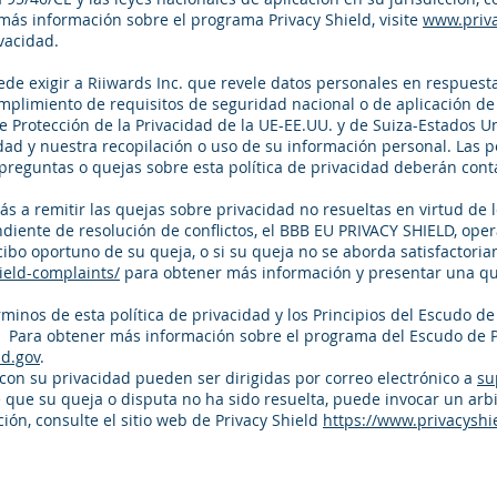
más información sobre el programa Privacy Shield, visite
www.priva
vacidad.
de exigir a Riiwards Inc. que revele datos personales en respuesta 
mplimiento de requisitos de seguridad nacional o de aplicación de l
e Protección de la Privacidad de la UE-EE.UU. y de Suiza-Estados 
idad y nuestra recopilación o uso de su información personal. Las 
preguntas o quejas sobre esta política de privacidad deberán cont
a remitir las quejas sobre privacidad no resueltas en virtud de l
iente de resolución de conflictos, el BBB EU PRIVACY SHIELD, ope
ibo oportuno de su queja, o si su queja no se aborda satisfactoriam
ield-complaints/
para obtener más información y presentar una q
érminos de esta política de privacidad y los Principios del Escudo d
. Para obtener más información sobre el programa del Escudo de P
ld.gov
.
con su privacidad pueden ser dirigidas por correo electrónico a
su
ee que su queja o disputa no ha sido resuelta, puede invocar un arb
ón, consulte el sitio web de Privacy Shield
https://www.privacyshi