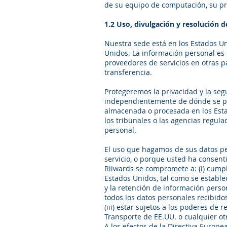
de su equipo de computación, su pr
1.2 Uso, divulgación y resolución d
Nuestra sede está en los Estados U
Unidos. La información personal es 
proveedores de servicios en otras 
transferencia.
Protegeremos la privacidad y la seg
independientemente de dónde se pro
almacenada o procesada en los Estad
los tribunales o las agencias regula
personal.
El uso que hagamos de sus datos pe
servicio, o porque usted ha consent
Riiwards se compromete a: (i) cumpl
Estados Unidos, tal como se estable
y la retención de información person
todos los datos personales recibidos
(iii) estar sujetos a los poderes de
Transporte de EE.UU. o cualquier ot
A los efectos de la Directiva Europe