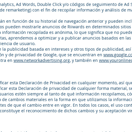
alytics, Ad Words, Double Click y/o códigos de seguimiento de Ad 
de remarketing) con el fin de recopilar información y análisis de 
án en función de su historial de navegación anterior y pueden in
nos pueden mostrarle anuncios de Riiwards en determinados sitios
 información recopilada es anónima, lo que significa que no puede 
as, aprendemos a optimizar y a publicar anuncios basados en las v
iencia de usuario.
la publicidad basada en intereses y otros tipos de publicidad, así
ión y de privacidad de Google, que se encuentran en
www.google.c
ntra en
www.networkadvertising.org
, y también en
www.youronline
car esta Declaración de Privacidad en cualquier momento, así que
car esta Declaración de privacidad de cualquier forma material, se
usuarios estén siempre al tanto de qué información recopilamos, c
o de cambios materiales en la forma en que utilizamos la informac
tes de que el cambio entre en vigor. En todos los casos, el uso con
 constituye el reconocimiento de dichos cambios y su aceptación v