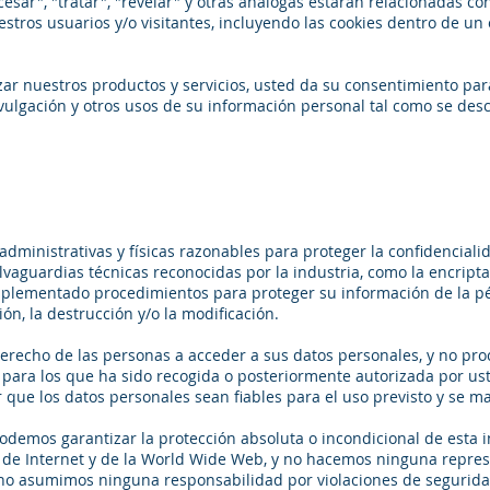
ocesar", "tratar", "revelar" y otras análogas estarán relacionadas c
tros usuarios y/o visitantes, incluyendo las cookies dentro de un 
lizar nuestros productos y servicios, usted da su consentimiento para
ulgación y otros usos de su información personal tal como se desc
dministrativas y físicas razonables para proteger la confidenciali
lvaguardias técnicas reconocidas por la industria, como la encript
plementado procedimientos para proteger su información de la pér
ción, la destrucción y/o la modificación.
recho de las personas a acceder a sus datos personales, y no pr
 para los que ha sido recogida o posteriormente autorizada por us
que los datos personales sean fiables para el uso previsto y se m
odemos garantizar la protección absoluta o incondicional de esta 
te de Internet y de la World Wide Web, y no hacemos ninguna repres
 no asumimos ninguna responsabilidad por violaciones de seguridad