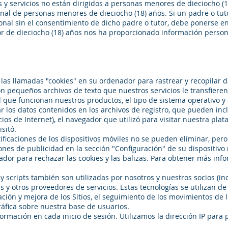
s y servicios no están dirigidos a personas menores de dieciocho 
al de personas menores de dieciocho (18) años. Si un padre o tuto
al sin el consentimiento de dicho padre o tutor, debe ponerse en
 de dieciocho (18) años nos ha proporcionado información person
as llamadas "cookies" en su ordenador para rastrear y recopilar da
son pequeños archivos de texto que nuestros servicios le transfiere
 que funcionan nuestros productos, el tipo de sistema operativo y 
 los datos contenidos en los archivos de registro, que pueden inclu
cios de Internet), el navegador que utilizó para visitar nuestra plat
isitó.
ntificaciones de los dispositivos móviles no se pueden eliminar, per
ones de publicidad en la sección "Configuración" de su dispositivo 
or para rechazar las cookies y las balizas. Para obtener más infor
 y scripts también son utilizadas por nosotros y nuestros socios (i
as y otros proveedores de servicios. Estas tecnologías se utilizan 
ción y mejora de los Sitios, el seguimiento de los movimientos de lo
áfica sobre nuestra base de usuarios.
ormación en cada inicio de sesión. Utilizamos la dirección IP para