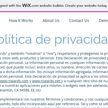
igned with the
.com
website builder. Create your website today.
How It Works
About Us
Contact Us
Dem
olítica de privacid
wards" y también "nosotros" o "nos"), respetamos y protegemos la pr
 sitios web, productos y servicios. Esta Declaración de privacidad
mación personal. La información personal es cualquier información 
ed, que puede incluir, entre otros, su nombre, dirección de correo
da a dicha información. No incluye información agregada, informac
ción personal. Esta Declaración de privacidad se aplica a los sitio
www.riiwards.com
y
www.riiwards.net
y a cualquier otro sitio de 
 a nuestras aplicaciones para móviles o widgets web (en adelante, l
easanton, CA 94588, EE.UU.
omplementará con nuestros Términos y condiciones, y con cualquier
ndo, todo ello incorporado aquí por referencia. Tal y como se utili